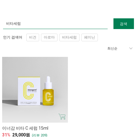
검색
인기 검색어
비건
아로마
비타세럼
페미닌
이너감 비타 C 세럼 15ml
31%
29,000원
(리뷰 209)