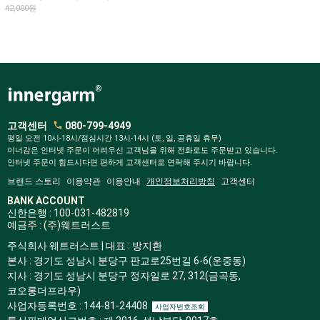
42,000원
고객센터
080-799-4949
평일 오전 10시-18시/점심시간 13시-14시 (토, 일, 공휴일 휴무)
이너감은 인터넷 주문이 어려우신 고객님을 위해 전화로도 주문받고 있습니다.
인터넷 주문이 힘드시다면 편하게 고객센터로 연락해 주시기 바랍니다.
브랜드 스토리
이용약관
이용안내
개인정보처리방침
고객센터
BANK ACCOUNT
신한은행 : 100-031-482819
예금주 : (주)웨트러스트
주식회사 웨트러스트 | 대표 : 방지환
본사 : 경기도 성남시 분당구 판교로25번길 6-6(운중동)
지사 : 경기도 성남시 분당구 정자일로 27, 312(금곡동,
코오롱더프라우)
사업자등록번호 : 144-81-24408
사업자번호조회