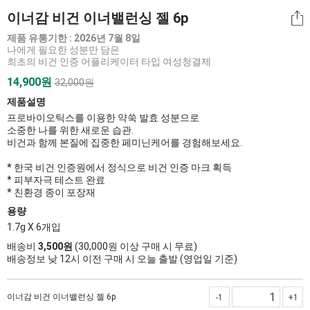
이너감 비건 이너밸런싱 젤 6p
제품 유통기한 : 2026년 7월 8일
나에게 필요한 성분만 담은
최초의 비건 인증 어플리케이터 타입 여성청결제
14,900
원
32,000원
제품설명
프로바이오틱스를 이용한 약쑥 발효 성분으로
소중한 나를 위한 새로운 습관.
비건과 함께 본질에 집중한 페미닌케어를 경험해보세요.
* 한국 비건 인증원에서 정식으로 비건 인증 마크 획득
* 피부자극 테스트 완료
* 친환경 종이 포장재
용량
1.7g X 6개입
배송비
3,500원
(30,000원 이상 구매 시 무료)
배송정보 낮 12시 이전 구매 시 오늘 출발 (영업일 기준)
이너감 비건 이너밸런싱 젤 6p
-1
+1