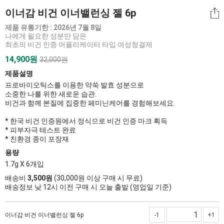
이너감 비건 이너밸런싱 젤 6p
제품 유통기한 : 2026년 7월 8일
나에게 필요한 성분만 담은
최초의 비건 인증 어플리케이터 타입 여성청결제
14,900
원
32,000원
제품설명
프로바이오틱스를 이용한 약쑥 발효 성분으로
소중한 나를 위한 새로운 습관.
비건과 함께 본질에 집중한 페미닌케어를 경험해보세요.
* 한국 비건 인증원에서 정식으로 비건 인증 마크 획득
* 피부자극 테스트 완료
* 친환경 종이 포장재
용량
1.7g X 6개입
배송비
3,500원
(30,000원 이상 구매 시 무료)
배송정보 낮 12시 이전 구매 시 오늘 출발 (영업일 기준)
이너감 비건 이너밸런싱 젤 6p
-1
+1