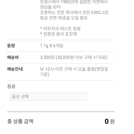
프랑스에서 1982년에 설립한 자연에서
영감을 받아
조향하는 전문 회사에서 만든 EWG그린
등급 천연 에센셜 오일 함유
* 피부자극 테스트 완료
* 친환경 종이 포장재
용량
1.7g X 6개입
배송비
3,500원 (30,000원 이상 구매 시 무료)
배송안내
낮 12시 이전 구매 시 오늘 출발(영업일
기준)
종류
0
총 상품 금액
원