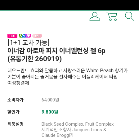
[1+1 교차 가능]
이너감 아로마 피치 이너밸런싱 젤 6p
(유통기한 260919)
데오드란트 효과와 달콤하고 사랑스러운 White Peach 향기가
기분이 좋아지는 즐거움을 선사해주는 어플리케이터 타입
여성청결제
소비자가
64,000원
할인가
9,800원
제품설명
Black Seed Complex, Fruit Complex
세계적인 조향사 Jacques Lions &
Claude Broggi가