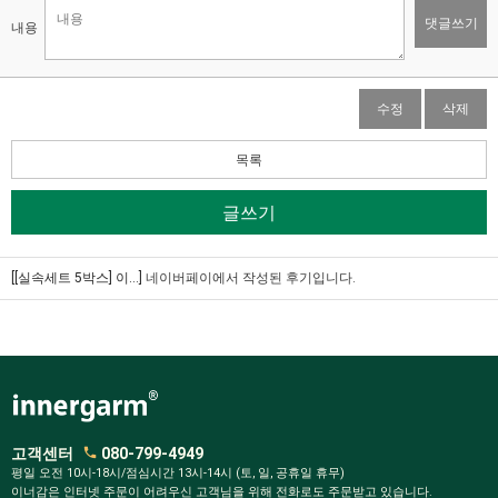
댓글쓰기
내용
수정
삭제
목록
글쓰기
[[실속세트 5박스] 이...]
네이버페이에서 작성된 후기입니다.
고객센터
080-799-4949
평일 오전 10시-18시/점심시간 13시-14시 (토, 일, 공휴일 휴무)
이너감은 인터넷 주문이 어려우신 고객님을 위해 전화로도 주문받고 있습니다.