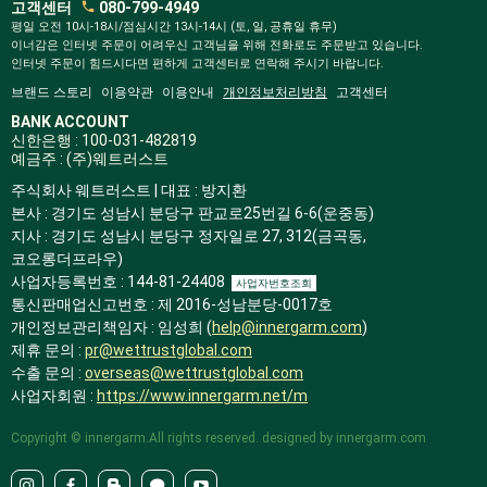
고객센터
080-799-4949
평일 오전 10시-18시/점심시간 13시-14시 (토, 일, 공휴일 휴무)
이너감은 인터넷 주문이 어려우신 고객님을 위해 전화로도 주문받고 있습니다.
인터넷 주문이 힘드시다면 편하게 고객센터로 연락해 주시기 바랍니다.
브랜드 스토리
이용약관
이용안내
개인정보처리방침
고객센터
BANK ACCOUNT
신한은행 : 100-031-482819
예금주 : (주)웨트러스트
주식회사 웨트러스트 | 대표 : 방지환
본사 : 경기도 성남시 분당구 판교로25번길 6-6(운중동)
지사 : 경기도 성남시 분당구 정자일로 27, 312(금곡동,
코오롱더프라우)
사업자등록번호 : 144-81-24408
사업자번호조회
통신판매업신고번호 : 제 2016-성남분당-0017호
개인정보관리책임자 : 임성희 (
help@innergarm.com
)
제휴 문의 :
pr@wettrustglobal.com
수출 문의 :
overseas@wettrustglobal.com
사업자회원 :
https://www.innergarm.net/m
Copyright © innergarm.All rights reserved. designed by innergarm.com