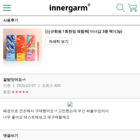
사용후기
[신규회원 1회한정 체험팩] 이너감 3종 택1(3p)
자세히 보기
잘받앗어요~!
지현
|
2026-02-07
|
조회수 400
평점
★★★★★
폐경으로 건조해서 구매했어요~! 고민했는데 우선 써볼수있어서
너무 좋아요 테스트해보고 재구매할께요
댓글쓰기