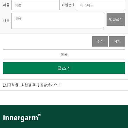
이름
비밀번호
댓글쓰기
내용
수정
삭제
목록
글쓰기
[[신규회원 1회한정 체...]
잘받앗어요~!