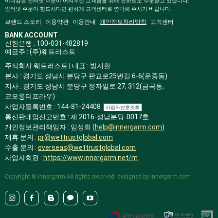
이너감은 인터넷 주문이 어려우신 고객님을 위해 전화로도 주문받고 있습니다.
인터넷 주문이 힘드시다면 편하게 고객센터로 연락해 주시기 바랍니다.
브랜드 스토리
이용약관
이용안내
개인정보처리방침
고객센터
BANK ACCOUNT
신한은행 : 100-031-482819
예금주 : (주)웨트러스트
주식회사 웨트러스트 | 대표 : 방지환
본사 : 경기도 성남시 분당구 판교로25번길 6-6(운중동)
지사 : 경기도 성남시 분당구 정자일로 27, 312(금곡동,
코오롱더프라우)
사업자등록번호 : 144-81-24408
사업자번호조회
통신판매업신고번호 : 제 2016-성남분당-0017호
개인정보관리책임자 : 임성희 (
help@innergarm.com
)
제휴 문의 :
pr@wettrustglobal.com
수출 문의 :
overseas@wettrustglobal.com
사업자회원 :
https://www.innergarm.net/m
Copyright © innergarm.All rights reserved. designed by innergarm.com