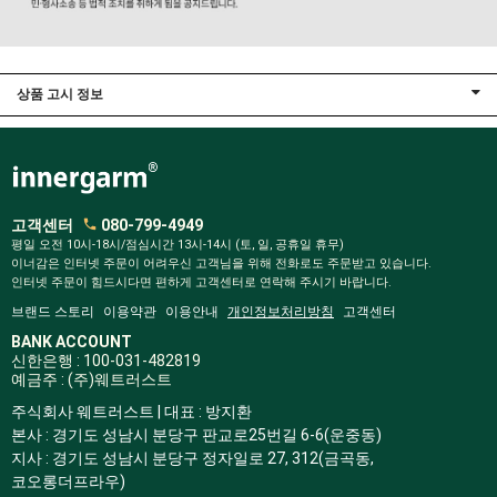
상품 고시 정보
고객센터
080-799-4949
평일 오전 10시-18시/점심시간 13시-14시 (토, 일, 공휴일 휴무)
이너감은 인터넷 주문이 어려우신 고객님을 위해 전화로도 주문받고 있습니다.
인터넷 주문이 힘드시다면 편하게 고객센터로 연락해 주시기 바랍니다.
브랜드 스토리
이용약관
이용안내
개인정보처리방침
고객센터
BANK ACCOUNT
신한은행 : 100-031-482819
예금주 : (주)웨트러스트
주식회사 웨트러스트 | 대표 : 방지환
본사 : 경기도 성남시 분당구 판교로25번길 6-6(운중동)
지사 : 경기도 성남시 분당구 정자일로 27, 312(금곡동,
코오롱더프라우)