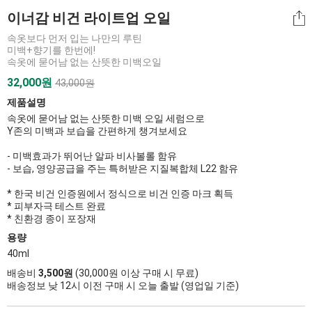
이너감 비건 라이트업 오일
속옷보다 먼저 입는 나만의 루틴
미백+향기를 한번에!
속옷에 묻어남 없는 산뜻한 미백오일
32,000
원
43,000원
제품설명
속옷에 묻어남 없는 산뜻한 미백 오일 세럼으로
Y존의 미백과 보습을 간편하게 챙겨보세요
- 미백효과가 뛰어난 알파 비사볼롤 함유
- 보습, 영양공급을 주는 특허받은 지질복합체 L22 함유
* 한국 비건 인증원에서 정식으로 비건 인증 마크 획득
* 피부자극 테스트 완료
* 친환경 종이 포장재
용량
40ml
배송비
3,500원
(30,000원 이상 구매 시 무료)
배송정보 낮 12시 이전 구매 시 오늘 출발 (영업일 기준)