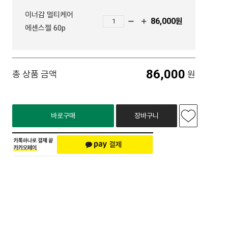
이너감 멀티케어
86,000
원
에센스젤 60p
86,000
총 상품 금액
원
바로구매
장바구니