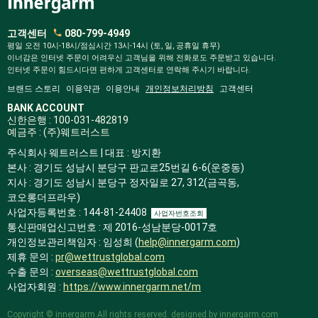
고객센터
080-799-4949
평일 오전 10시-18시/점심시간 13시-14시 (토, 일, 공휴일 휴무)
이너감은 인터넷 주문이 어려우신 고객님을 위해 전화로도 주문받고 있습니다.
인터넷 주문이 힘드시다면 편하게 고객센터로 연락해 주시기 바랍니다.
브랜드 스토리
이용약관
이용안내
개인정보처리방침
고객센터
BANK ACCOUNT
신한은행 : 100-031-482819
예금주 : (주)웨트러스트
주식회사 웨트러스트 | 대표 : 방지환
본사 : 경기도 성남시 분당구 판교로25번길 6-6(운중동)
지사 : 경기도 성남시 분당구 정자일로 27, 312(금곡동,
코오롱더프라우)
사업자등록번호 : 144-81-24408
사업자번호조회
통신판매업신고번호 : 제 2016-성남분당-0017호
개인정보관리책임자 : 임성희 (
help@innergarm.com
)
제휴 문의 :
pr@wettrustglobal.com
수출 문의 :
overseas@wettrustglobal.com
사업자회원 :
https://www.innergarm.net/m
Copyright © innergarm.All rights reserved. designed by innergarm.com