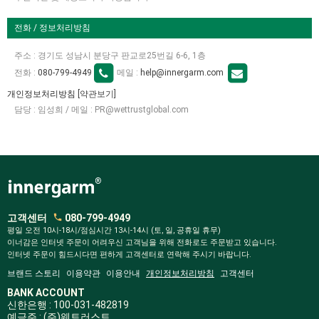
전화 / 정보처리방침
주소 : 경기도 성남시 분당구 판교로25번길 6-6, 1층
전화 :
080-799-4949
메일 :
help@innergarm.com
개인정보처리방침
[약관보기]
담당 : 임성희 / 메일 : PR@wettrustglobal.com
고객센터
080-799-4949
평일 오전 10시-18시/점심시간 13시-14시 (토, 일, 공휴일 휴무)
이너감은 인터넷 주문이 어려우신 고객님을 위해 전화로도 주문받고 있습니다.
인터넷 주문이 힘드시다면 편하게 고객센터로 연락해 주시기 바랍니다.
브랜드 스토리
이용약관
이용안내
개인정보처리방침
고객센터
BANK ACCOUNT
신한은행 : 100-031-482819
예금주 : (주)웨트러스트