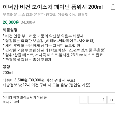
이너감 비건 모이스처 페미닌 폼워시 200ml
부드러운 보습감과 은은한 잔향의 거품형 여성 청결제
26,000
원
34,000원
제품설명
* 비건 인증 부드러운 거품의 약산성 외음부 세정제
* 당김없는 촉촉한 보습감 (베티버, 세라마이드, 시어버터)
* 세정 후에도 은은하게 풍기는 그윽한 플로럴 향
* 건강한 외음부 클렌징 관리 (락토바실러스,편백잎,병풀 추출물)
* 탈취/항균 테스트, 저자극 테스트,알러젠 23 Free 테스트 완료
* 환경을 생각하는 종이 포장재
용량
200ml
배송비
3,500원
(30,000원 이상 구매 시 무료)
배송정보 낮 12시 이전 구매 시 오늘 출발 (영업일 기준)
이너감 비건 모이스처 페미닌 폼
-1
+1
워시 200ml