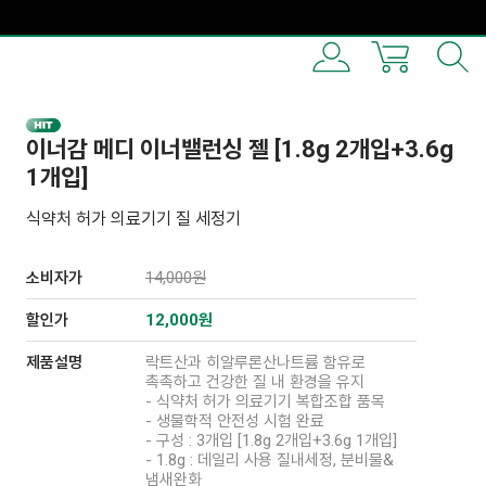
이너감 메디 이너밸런싱 젤 [1.8g 2개입+3.6g
1개입]
식약처 허가 의료기기 질 세정기
소비자가
14,000원
할인가
12,000
원
제품설명
락트산과 히알루론산나트륨 함유로
촉촉하고 건강한 질 내 환경을 유지
- 식약처 허가 의료기기 복합조합 품목
- 생물학적 안전성 시험 완료
- 구성 : 3개입 [1.8g 2개입+3.6g 1개입]
- 1.8g : 데일리 사용 질내세정, 분비물&
냄새완화