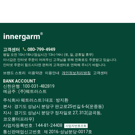
고객센터
080-799-4949
평일 오전 10시-18시/점심시간 13시-14시 (토, 일, 공휴일 휴무)
이너감은 인터넷 주문이 어려우신 고객님을 위해 전화로도 주문받고 있습니다.
인터넷 주문이 힘드시다면 편하게 고객센터로 연락해 주시기 바랍니다.
브랜드 스토리
이용약관
이용안내
개인정보처리방침
고객센터
BANK ACCOUNT
신한은행 : 100-031-482819
예금주 : (주)웨트러스트
주식회사 웨트러스트 | 대표 : 방지환
본사 : 경기도 성남시 분당구 판교로25번길 6-6(운중동)
지사 : 경기도 성남시 분당구 정자일로 27, 312(금곡동,
코오롱더프라우)
사업자등록번호 : 144-81-24408
사업자번호조회
통신판매업신고번호 : 제 2016-성남분당-0017호