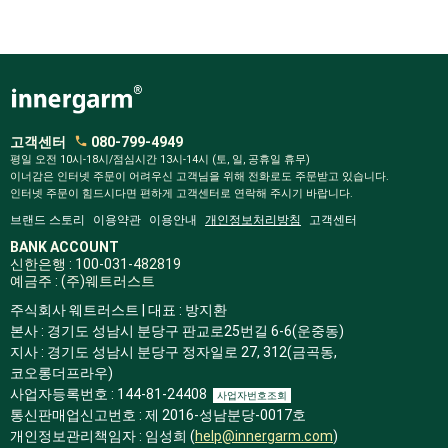
고객센터
080-799-4949
평일 오전 10시-18시/점심시간 13시-14시 (토, 일, 공휴일 휴무)
이너감은 인터넷 주문이 어려우신 고객님을 위해 전화로도 주문받고 있습니다.
인터넷 주문이 힘드시다면 편하게 고객센터로 연락해 주시기 바랍니다.
브랜드 스토리
이용약관
이용안내
개인정보처리방침
고객센터
BANK ACCOUNT
신한은행 : 100-031-482819
예금주 : (주)웨트러스트
주식회사 웨트러스트 | 대표 : 방지환
본사 : 경기도 성남시 분당구 판교로25번길 6-6(운중동)
지사 : 경기도 성남시 분당구 정자일로 27, 312(금곡동,
코오롱더프라우)
사업자등록번호 : 144-81-24408
사업자번호조회
통신판매업신고번호 : 제 2016-성남분당-0017호
개인정보관리책임자 : 임성희 (
help@innergarm.com
)